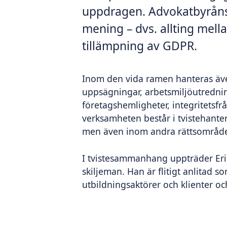
uppdragen. Advokatbyråns 
mening – dvs. allting mell
tillämpning av GDPR.
Inom den vida ramen hanteras äve
uppsägningar, arbetsmiljöutredning
företagshemligheter, integritetsfr
verksamheten består i tvistehante
men även inom andra rättsområd
I tvistesammanhang uppträder E
skiljeman. Han är flitigt anlitad s
utbildningsaktörer och klienter och