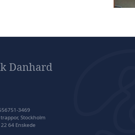
ik Danhard
 556751-3469
 trappor, Stockholm
 122 64 Enskede