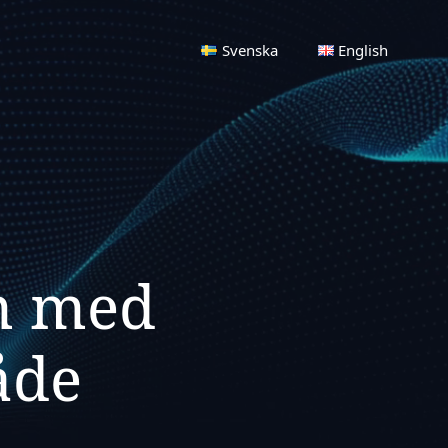
Svenska
English
m med
åde