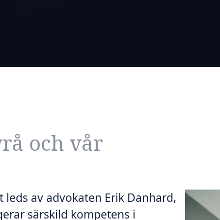
rå och vår
 leds av advokaten Erik Danhard,
erar särskild kompetens i