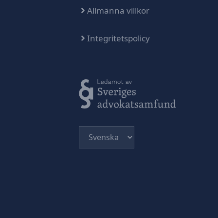
Allmänna villkor
Integritetspolicy
Välj
ett
språk