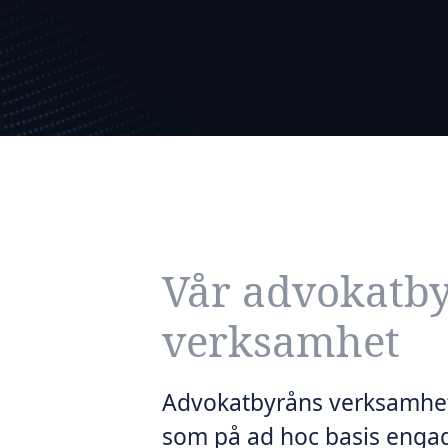
Vår advokatby
verksamhet
Advokatbyråns verksamhet
som på ad hoc basis engag