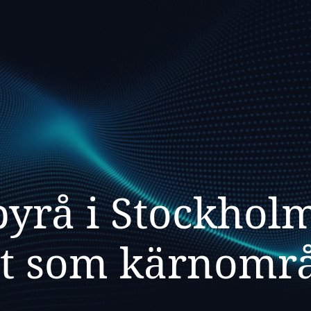
yrå i Stockhol
tt som kärnomr