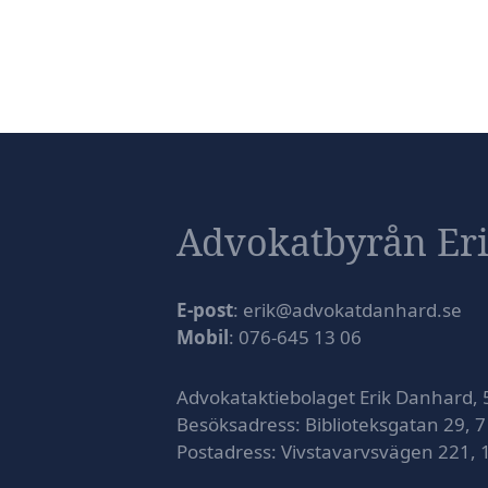
Advokatbyrån Er
E-post
: erik@advokatdanhard.se
Mobil
: 076-645 13 06
Advokataktiebolaget Erik Danhard,
Besöksadress: Biblioteksgatan 29, 7
Postadress: Vivstavarvsvägen 221,